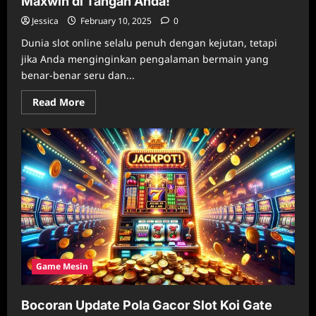
Maxwin di Tangan Anda!
Jessica
February 10, 2025
0
Dunia slot online selalu penuh dengan kejutan, tetapi
jika Anda menginginkan pengalaman bermain yang
benar-benar seru dan...
Read
Read More
more
about
Slot
Jili
Paling
Gacor!
Jackpot
Besar
dan
Maxwin
di
Tangan
Anda!
Game Mesin
Bocoran Update Pola Gacor Slot Koi Gate