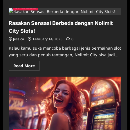
Game Mesin
Rasakan Sensasi Berbeda dengan Nolimit
City Slots!
Jessica
February 14, 2025
0
Kalau kamu suka mencoba berbagai jenis permainan slot
yang seru dan penuh tantangan, Nolimit City bisa jadi...
Read
Read More
more
about
Rasakan
Sensasi
Berbeda
dengan
Nolimit
City
Slots!