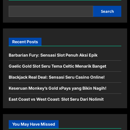
asli
terbaru
2025
Search
Recent Posts
Barbarian Fury: Sensasi Slot Penuh Aksi Epik
Gaelic Gold Slot Seru Tema Celtic Menarik Banget
Blackjack Real Deal: Sensasi Seru Casino Online!
Keseruan Monkey’s Gold xPays yang Bikin Nagih!
East Coast vs West Coast: Slot Seru Dari Nolimit
You May Have Missed