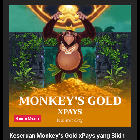
Game Mesin
Keseruan Monkey’s Gold xPays yang Bikin