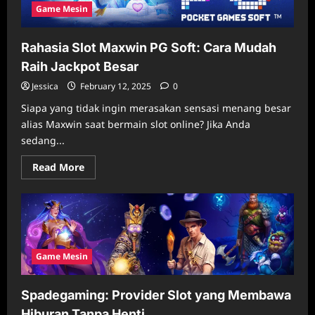
Game Mesin
Rahasia Slot Maxwin PG Soft: Cara Mudah
Raih Jackpot Besar
Jessica
February 12, 2025
0
Siapa yang tidak ingin merasakan sensasi menang besar
alias Maxwin saat bermain slot online? Jika Anda
sedang...
Read
Read More
more
about
Rahasia
Slot
Maxwin
PG
Soft:
Cara
Mudah
Game Mesin
Raih
Jackpot
Besar
Spadegaming: Provider Slot yang Membawa
Hiburan Tanpa Henti