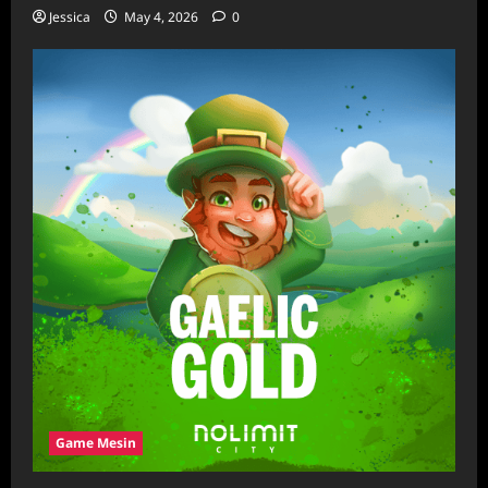
Jessica
May 4, 2026
0
Game Mesin