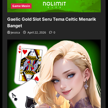
Game Mesin
Gaelic Gold Slot Seru Tema Celtic Menarik
Banget
Jessica
April 22, 2026
0