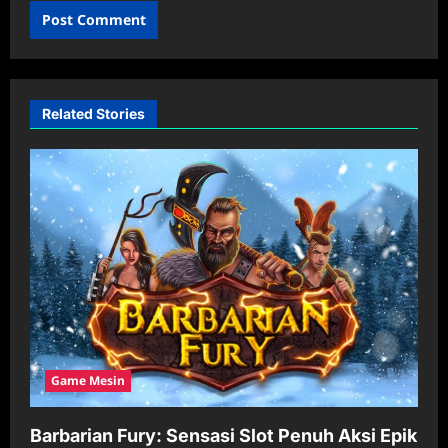
Related Stories
Game Mesin
Barbarian Fury: Sensasi Slot Penuh Aksi Epik