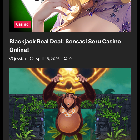
Casino
Blackjack Real Deal: Sensasi Seru Casino
Online!
Jessica
April 15, 2026
0