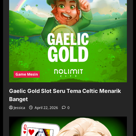
Game Mesin
Gaelic Gold Slot Seru Tema Celtic Menarik
Banget
Jessica
April 22, 2026
0