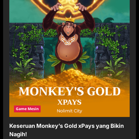
Game Mesin
Keseruan Monkey’s Gold xPays yang Bikin
Nagih!