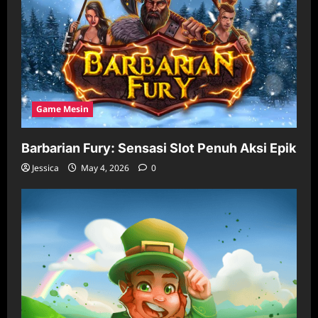
Game Mesin
Barbarian Fury: Sensasi Slot Penuh Aksi Epik
Jessica
May 4, 2026
0