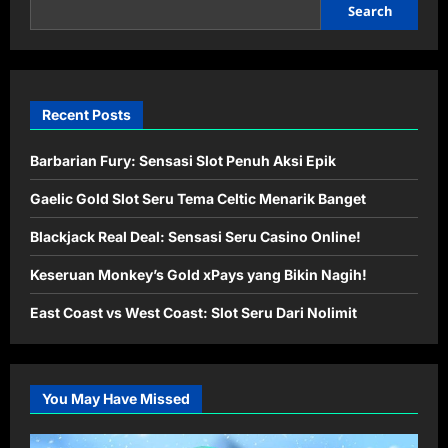
Search
Recent Posts
Barbarian Fury: Sensasi Slot Penuh Aksi Epik
Gaelic Gold Slot Seru Tema Celtic Menarik Banget
Blackjack Real Deal: Sensasi Seru Casino Online!
Keseruan Monkey’s Gold xPays yang Bikin Nagih!
East Coast vs West Coast: Slot Seru Dari Nolimit
You May Have Missed