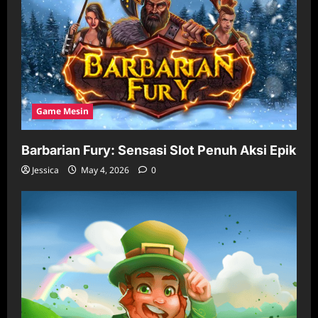
Game Mesin
Barbarian Fury: Sensasi Slot Penuh Aksi Epik
Jessica
May 4, 2026
0