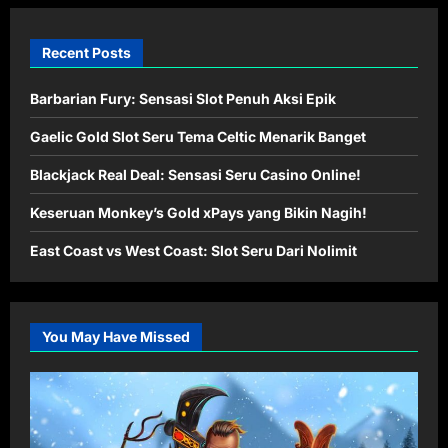
Recent Posts
Barbarian Fury: Sensasi Slot Penuh Aksi Epik
Gaelic Gold Slot Seru Tema Celtic Menarik Banget
Blackjack Real Deal: Sensasi Seru Casino Online!
Keseruan Monkey’s Gold xPays yang Bikin Nagih!
East Coast vs West Coast: Slot Seru Dari Nolimit
You May Have Missed